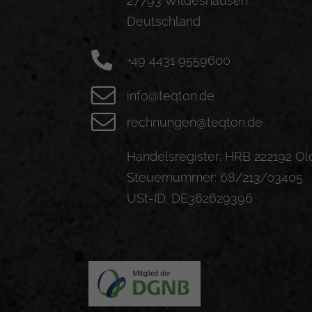
27793 Wildeshausen
Deutschland
+49 4431 9559600
info@teqton.de
rechnungen@teqton.de
Handelsregister: HRB 222192 O
Steuernummer: 68/213/03405
USt-ID: DE362629396