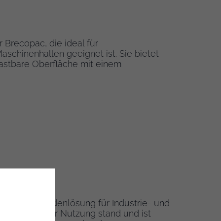
r Brecopac, die ideal für
schinenhallen geeignet ist. Sie bietet
lastbare Oberfläche mit einem
 stilvolle Bodenlösung für Industrie- und
ält intensiver Nutzung stand und ist