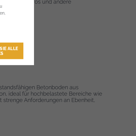
ungsräume, Büros und andere
zu
en,
SIE ALLE
ES
rstandsfähigen Betonboden aus
n, ideal für hochbelastete Bereiche wie
lt strenge Anforderungen an Ebenheit,