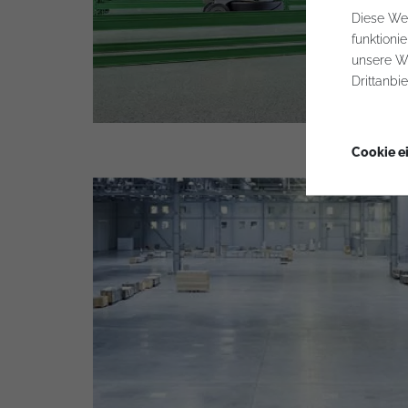
Diese Web
funktioni
unsere W
Drittanbi
Cookie e