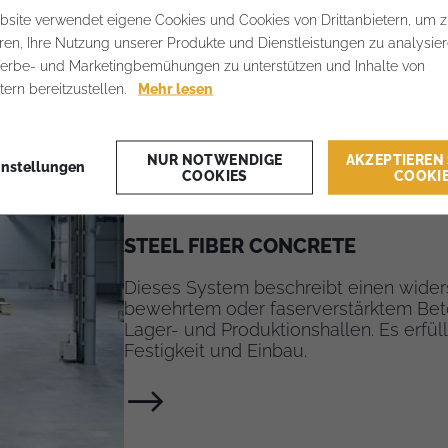
daher ideal für Lagerhäuser, Ausstell
site verwendet eigene Cookies und Cookies von Drittanbietern, um 
hochfrequentierte Umgebungen.
eren, Ihre Nutzung unserer Produkte und Dienstleistungen zu analysier
erbe- und Marketingbemühungen zu unterstützen und Inhalte von
etern bereitzustellen.
Mehr lesen
NUR NOTWENDIGE
AKZEPTIEREN 
instellungen
COOKIES
COOKI
STEEL FIBER CONCRETE
Dieses System beschreibt einen wide
bewehrtem oder faserverstärktem Beto
Lager- und Produktionshallen. Es erfül
Festigkeit und Einbau.