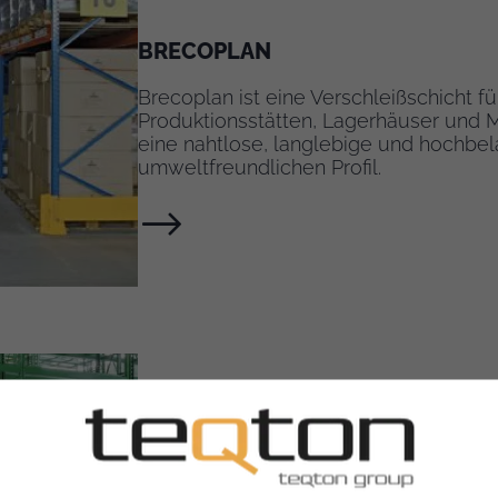
BRECOPLAN
Brecoplan ist eine Verschleißschicht fü
Produktionsstätten, Lagerhäuser und Ma
eine nahtlose, langlebige und hochbe
umweltfreundlichen Profil.
SCHLEIFEN UND POLIEREN
TEQterrazzo bietet eine langlebige und
Gewerbeflächen. Das nahtlose Design h