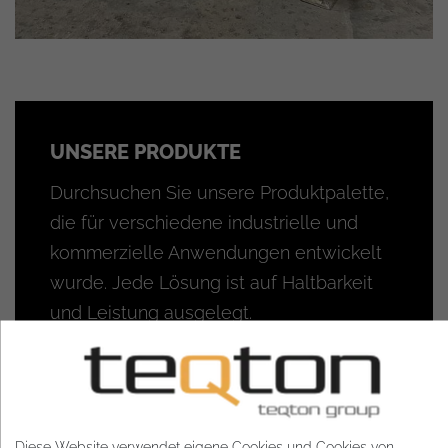
UNSERE PRODUKTE
Durchsuchen Sie unsere Produktpalette,
die für verschiedene industrielle und
kommerzielle Anwendungen entwickelt
wurde. Jede Lösung ist auf Haltbarkeit
und Leistung ausgelegt.
Diese Website verwendet eigene Cookies und Cookies von