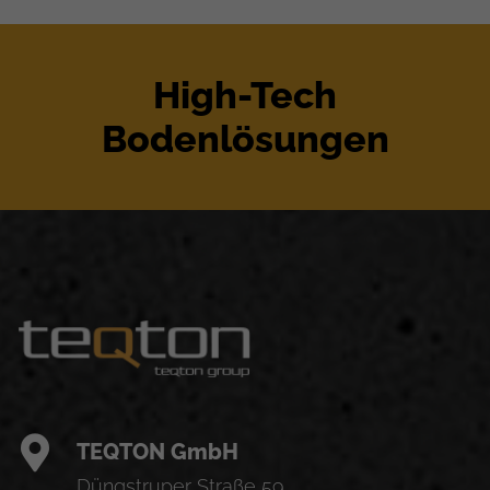
High-Tech
Bodenlösungen
TEQTON GmbH
Düngstruper Straße 59